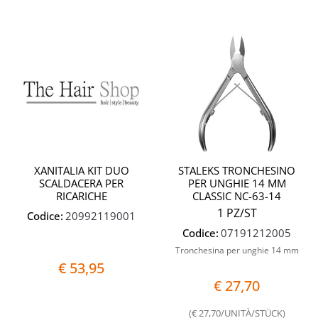
Quantità
Quantit
XANITALIA KIT DUO
STALEKS TRONCHESINO
SCALDACERA PER
PER UNGHIE 14 MM
RICARICHE
CLASSIC NC-63-14
1 PZ/ST
Codice:
20992119001
Codice:
07191212005
Tronchesina per unghie 14 mm
€ 53,95
€ 27,70
(€ 27,70/UNITÀ/STÜCK)