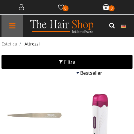
0
0
Open menu
Estetica
Attrezzi
Filtra
Quantità
Quantit