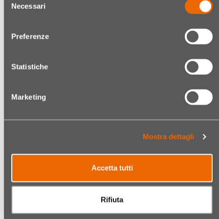
manico legno, 23 cm
Necessari
del
consenso
€ 10,99
€ 15,70
Preferenze
Statistiche
Quantità
Quantit
Marketing
Mostra dettagli
CUMBO SGORBIA
CUMBO SGORBIA
Accetta tutti
PROFESSIONALE N. 2
PROFESSIONALE N. 4
LAME INTERCAMBIABILI
LAME INTERCAMBIABILI
DA 10 LAME
DA 10 LAME
Rifiuta
Codice:
02691176002
Codice:
02691176004