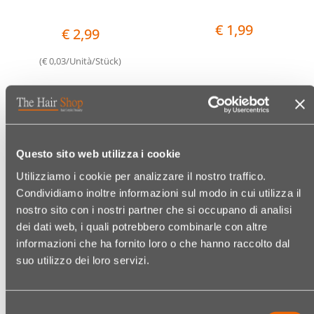
€ 1,99
€ 2,99
(€ 0,03/Unità/Stück)
Quantità
Quantit
Questo sito web utilizza i cookie
Utilizziamo i cookie per analizzare il nostro traffico.
Condividiamo inoltre informazioni sul modo in cui utilizza il
nostro sito con i nostri partner che si occupano di analisi
dei dati web, i quali potrebbero combinarle con altre
SIBEL SPATOLA INOX
CUMBO SGORBIA
informazioni che ha fornito loro o che hanno raccolto dal
STRETTA PER CERA VISO
PROFESSIONALE N. 1
suo utilizzo dei loro servizi.
7410507
LAME INTERCAMBIABILI
DA 10 LAME
Codice:
12590742001
Codice:
02691176001
Per il viso, in acciaio inox con
Selezione