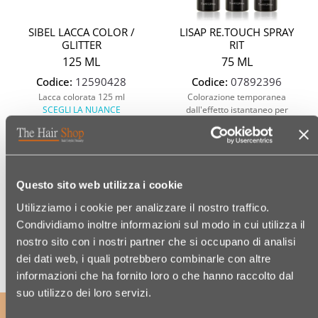
SIBEL LACCA COLOR /
LISAP RE.TOUCH SPRAY
GLITTER
RIT
125 ML
75 ML
Codice:
12590428
Codice:
07892396
Lacca colorata 125 ml
Colorazione temporanea
SCEGLI LA NUANCE
dall'effetto istantaneo per
ritoccare la ricrescita dei capelli.
€ 8,70
€ 10,95
(€ 6,96/100 ML)
Questo sito web utilizza i cookie
(€ 14,60/100 ML)
Utilizziamo i cookie per analizzare il nostro traffico.
Condividiamo inoltre informazioni sul modo in cui utilizza il
nostro sito con i nostri partner che si occupano di analisi
dei dati web, i quali potrebbero combinarle con altre
informazioni che ha fornito loro o che hanno raccolto dal
suo utilizzo dei loro servizi.
ISCRIVITI ALLA NOSTRA NEWSLETTER