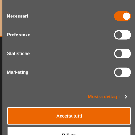
per accedere a offerte esclusive e scoprire per primo
Selezione
le ultime novità!
Necessari
del
consenso
Preferenze
Statistiche
Marketing
Mostra dettagli
The Hair Shop
Shop
Accetta tutti
Chi siamo
Catalogo Articoli