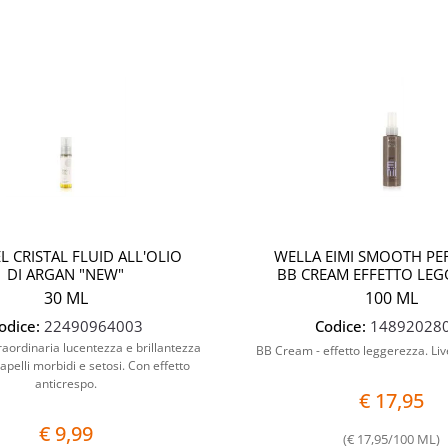
Quantità
L CRISTAL FLUID ALL'OLIO
WELLA EIMI SMOOTH PE
DI ARGAN "NEW"
BB CREAM EFFETTO LEG
30 ML
100 ML
odice:
22490964003
Codice:
14892028
aordinaria lucentezza e brillantezza
BB Cream - effetto leggerezza. Live
capelli morbidi e setosi. Con effetto
anticrespo.
€ 17,95
€ 9,99
(€ 17,95/100 ML)