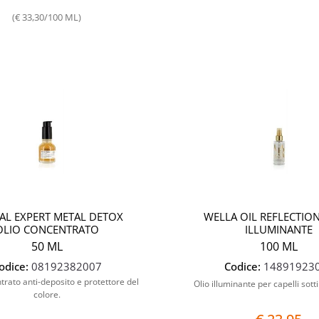
(€ 33,30/100 ML)
Quantità
EAL EXPERT METAL DETOX
WELLA OIL REFLECTIO
OLIO CONCENTRATO
ILLUMINANTE
50 ML
100 ML
odice:
08192382007
Codice:
14891923
trato anti-deposito e protettore del
Olio illuminante per capelli sotti
colore.