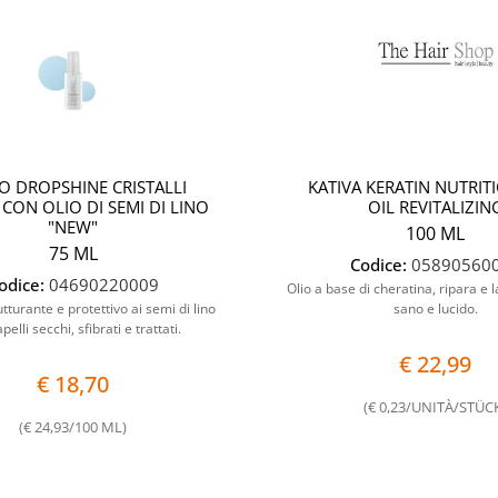
 DROPSHINE CRISTALLI
KATIVA KERATIN NUTRIT
 CON OLIO DI SEMI DI LINO
OIL REVITALIZIN
"NEW"
100 ML
75 ML
Codice:
05890560
odice:
04690220009
Olio a base di cheratina, ripara e l
utturante e protettivo ai semi di lino
sano e lucido.
pelli secchi, sfibrati e trattati.
€ 22,99
€ 18,70
(€ 0,23/UNITÀ/STÜC
(€ 24,93/100 ML)