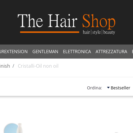
IREXTENSION
GENTLEMAN
ELETTRONICA
ATTREZZATURA
inish
Cristalli-Oil non oil
Ordina:
Quantità