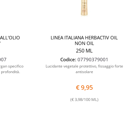
ALL'OLIO
LINEA ITALIANA HERBACTIV OIL
"
NON OIL
250 ML
007
Codice:
07790379001
rgan specifico
Lucidante vegetale protettivo, fissaggio forte
n profondità.
antisolare
€ 9,95
(€ 3,98/100 ML)
Quantità
Quantità