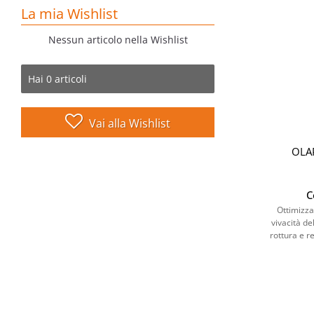
La mia Wishlist
Nessun articolo nella Wishlist
Hai
0
articoli
Vai alla Wishlist
OLA
C
Ottimizza
vivacità de
rottura e r