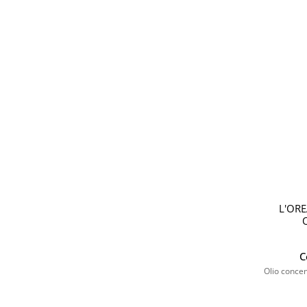
L'OR
C
Olio concen