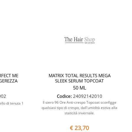
Quantità
Quantità
RFECT ME
MATRIX TOTAL RESULTS MEGA
GEREZZA
SLEEK SERUM TOPCOAT
50 ML
002
Codice:
24092142010
Il siero 96 Ore Anti-crespo Topcoat sconfigge
llo di tenuta 1
qualsiasi tipo di crespo, dall'umidità estiva alla
staticità invernale.
€ 23,70