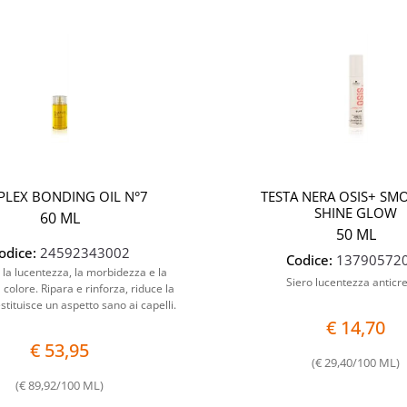
Quantità
PLEX BONDING OIL N°7
TESTA NERA OSIS+ SM
SHINE GLOW
60 ML
50 ML
odice:
24592343002
Codice:
13790572
 la lucentezza, la morbidezza e la
Siero lucentezza anticr
l colore. Ripara e rinforza, riduce la
estituisce un aspetto sano ai capelli.
€ 14,70
€ 53,95
(€ 29,40/100 ML)
(€ 89,92/100 ML)