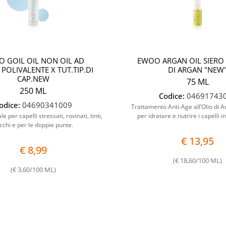
 GOIL OIL NON OIL AD
EWOO ARGAN OIL SIERO 
 POLIVALENTE X TUT.TIP.DI
DI ARGAN "NEW
CAP.NEW
75 ML
250 ML
Codice:
04691743
odice:
04690341009
Trattamento Anti-Age all’Olio di A
e per capelli stressati, rovinati, tinti,
per idratare e nutrire i capelli i
cchi e per le doppie punte.
€ 13,95
€ 8,99
(€ 18,60/100 ML)
(€ 3,60/100 ML)
Quantità