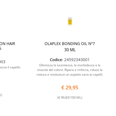
ION HAIR
OLAPLEX BONDING OIL N°7
G
30 ML
Codice:
24592343001
003
Ottimizza la lucentezza, la morbidezza e la
ascia il capello
vivacità del colore. Ripara e rinforza, riduce la
rottura e restituisce un aspetto sano ai capelli.
€ 29,95
K)
(€ 99,83/100 ML)