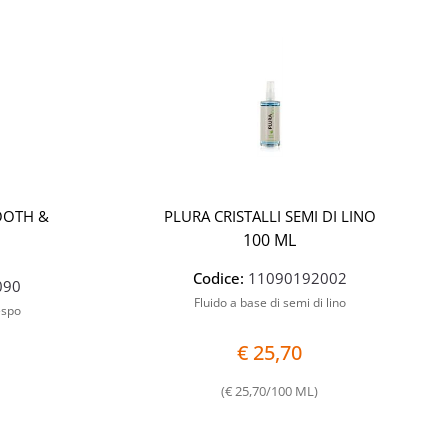
Quantità
Quantità
OOTH &
PLURA CRISTALLI SEMI DI LINO
100 ML
Codice:
11090192002
090
Fluido a base di semi di lino
espo
€ 25,70
(€ 25,70/100 ML)