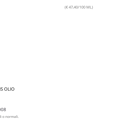
(€ 47,40/100 ML)
Quantità
NS OLIO
008
li o normali.