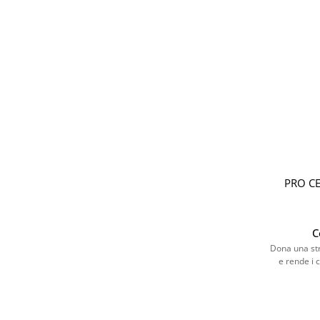
PRO CE
C
Dona una str
e rende i 