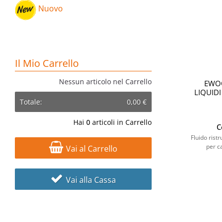
Nuovo
Il Mio Carrello
Nessun articolo nel Carrello
EWOO
LIQUIDI
Totale:
0,00 €
Hai
0
articoli in Carrello
C
Fluido ristr
per ca
Vai al Carrello
Vai alla Cassa