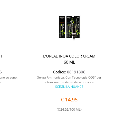
HT
L'OREAL INOA COLOR CREAM
60 ML
6
Codice:
08191806
ono su sono,
Senza Ammoniaca. Con Tecnologia ODS² per
.
potenziare il sistema di colorazione.
SCEGLI LA NUANCE
€ 14,95
(€ 24,92/100 ML)