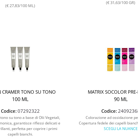
(€ 31,63/100 GR)
(€ 27,83/100 ML)
 CRAMER TONO SU TONO
MATRIX SOCOLOR PRE
100 ML
90 ML
Codice:
07292322
Codice:
2409236
tono su tono a base di Olii Vegetali,
Colorazione ad ossidazione p
onica, garantisce riflessi delicati e
Copertura fedele dei capelli bianch
rillanti, perfetta per coprire i primi
SCEGLI LA NUANCE
capelli bianchi.