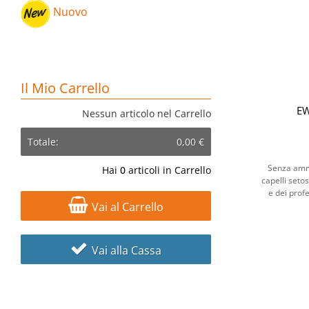
Nuovo
Il Mio Carrello
E
Nessun articolo nel Carrello
Totale:
0,00 €
Senza ammon
Hai
0
articoli in Carrello
capelli setosi
e dei profe
Vai al Carrello
Vai alla Cassa