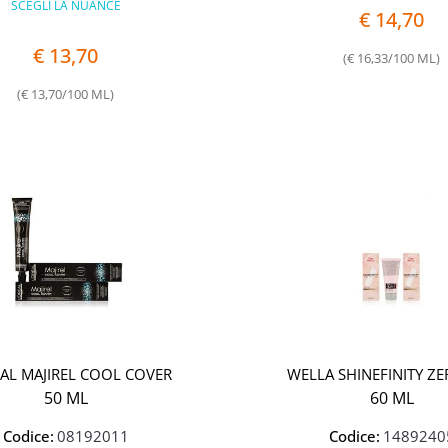
SCEGLI LA NUANCE
€ 14,70
€ 13,70
(€ 16,33/100 ML)
(€ 13,70/100 ML)
EAL MAJIREL COOL COVER
WELLA SHINEFINITY ZE
50 ML
60 ML
Codice:
08192011
Codice:
1489240