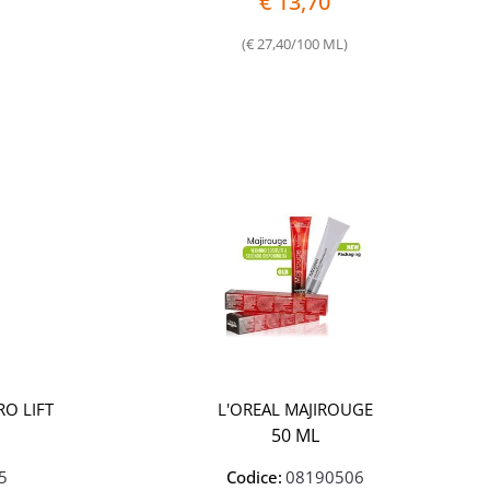
€ 13,70
(€ 27,40/100 ML)
RO LIFT
L'OREAL MAJIROUGE
50 ML
5
Codice:
08190506