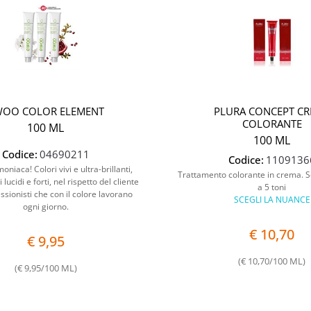
WOO COLOR ELEMENT
PLURA CONCEPT C
COLORANTE
100 ML
100 ML
Codice:
04690211
Codice:
1109136
iaca! Colori vivi e ultra-brillanti,
Trattamento colorante in crema. S
 lucidi e forti, nel rispetto del cliente
a 5 toni
ssionisti che con il colore lavorano
SCEGLI LA NUANCE
ogni giorno.
€ 10,70
€ 9,95
(€ 10,70/100 ML)
(€ 9,95/100 ML)