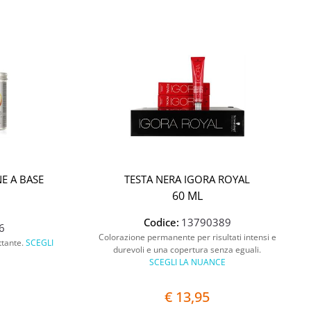
E A BASE
TESTA NERA IGORA ROYAL
60 ML
Codice:
13790389
6
Colorazione permanente per risultati intensi e
attante.
SCEGLI
durevoli e una copertura senza eguali.
SCEGLI LA NUANCE
€ 13,95