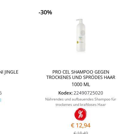
-30%
Quantità
I JINGLE
PRO CEL SHAMPOO GEGEN
TROCKENES UND SPRÖDES HAAR
1000 ML
6
Kodex:
22490725020
Nährendes und aufbauendes Shampoo für
E
trockenes und kraftloses Haar
€ 12,94
€ 18,49