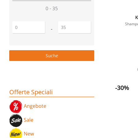
0 - 35
K
Shampo
Prezzo minimo
Prezzo massimo
-
-30%
Offerte Speciali
Angebote
Sale
New