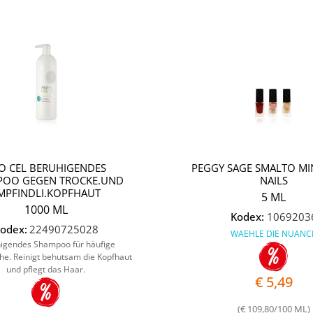
Quantità
O CEL BERUHIGENDES
PEGGY SAGE SMALTO MIN
POO GEGEN TROCKE.UND
NAILS
MPFINDLI.KOPFHAUT
5 ML
1000 ML
Kodex:
1069203
odex:
22490725028
WAEHLE DIE NUANC
igendes Shampoo für häufige
e. Reinigt behutsam die Kopfhaut
und pflegt das Haar.
€ 5,49
(€ 109,80/100 ML)