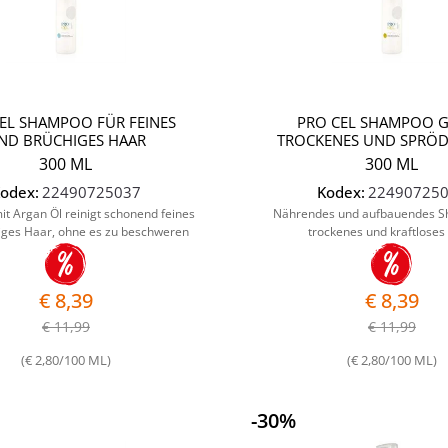
EL SHAMPOO FÜR FEINES
PRO CEL SHAMPOO 
ND BRÜCHIGES HAAR
TROCKENES UND SPRÖD
300 ML
300 ML
odex:
22490725037
Kodex:
22490725
t Argan Öl reinigt schonend feines
Nährendes und aufbauendes S
iges Haar, ohne es zu beschweren
trockenes und kraftloses
€ 8,39
€ 8,39
€ 11,99
€ 11,99
(€ 2,80/100 ML)
(€ 2,80/100 ML)
-30%
Quantità