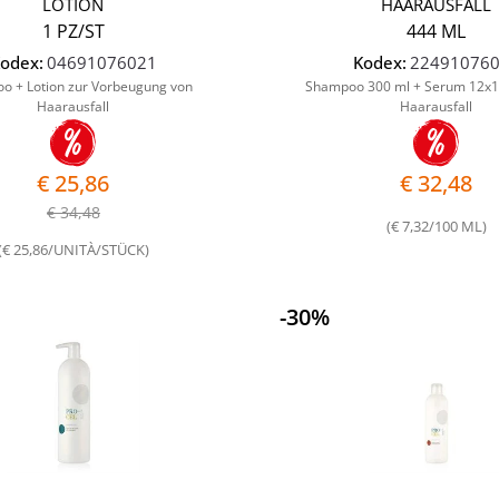
LOTION
HAARAUSFALL
1 PZ/ST
444 ML
odex:
04691076021
Kodex:
22491076
o + Lotion zur Vorbeugung von
Shampoo 300 ml + Serum 12x1
Haarausfall
Haarausfall
€ 25,86
€ 32,48
€ 34,48
(€ 7,32/100 ML)
(€ 25,86/UNITÀ/STÜCK)
-30%
Quantità