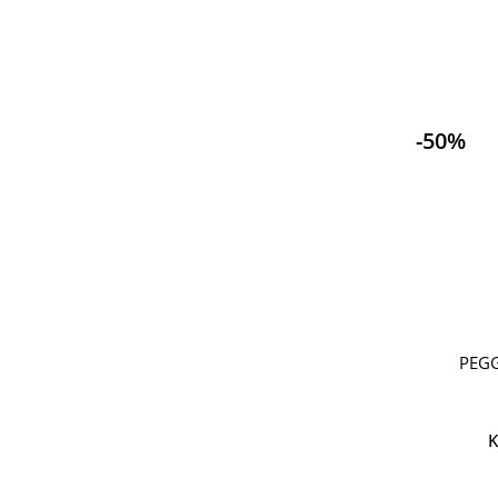
-50%
PEGG
K