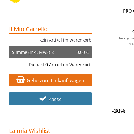
PRO 
Il Mio Carrello
K
Reinigt 
kein Artikel im Warenkorb
hä
Summe (inkl. MwSt.):
0,00 €
Du hast
0
Artikel im Warenkorb
Gehe zum Einkaufswagen
Kasse
-30%
La mia Wishlist