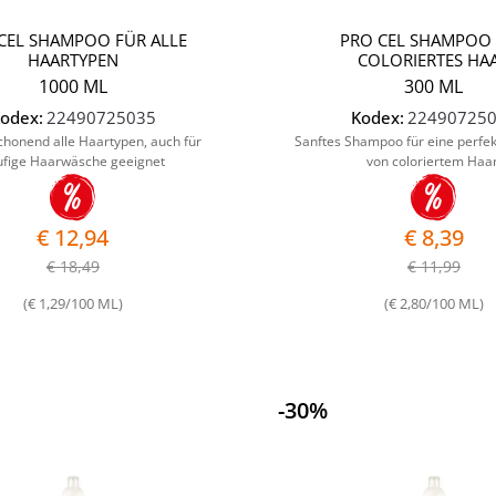
CEL SHAMPOO FÜR ALLE
PRO CEL SHAMPOO
HAARTYPEN
COLORIERTES HA
1000 ML
300 ML
odex:
22490725035
Kodex:
22490725
schonend alle Haartypen, auch für
Sanftes Shampoo für eine perfek
ufige Haarwäsche geeignet
von coloriertem Haar
€ 12,94
€ 8,39
€ 18,49
€ 11,99
(€ 1,29/100 ML)
(€ 2,80/100 ML)
-30%
Quantità