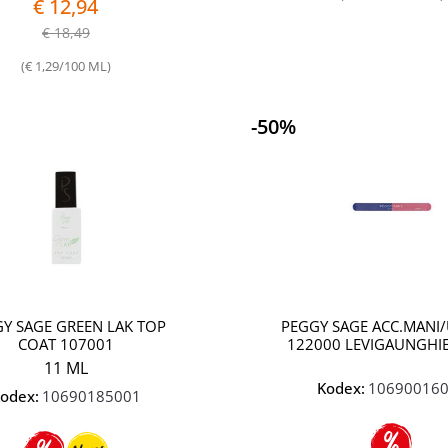
€ 12,94
€ 18,49
(€ 1,29/100 ML)
-50%
Quantità
Y SAGE GREEN LAK TOP
PEGGY SAGE ACC.MANI
COAT 107001
122000 LEVIGAUNGHIE
11 ML
Kodex:
10690016
odex:
10690185001