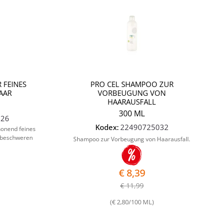
 FEINES
PRO CEL SHAMPOO ZUR
AAR
VORBEUGUNG VON
HAARAUSFALL
300 ML
026
Kodex:
22490725032
honend feines
u beschweren
Shampoo zur Vorbeugung von Haarausfall.
€ 8,39
€ 11,99
(€ 2,80/100 ML)