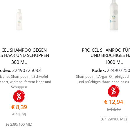
 CEL SHAMPOO GEGEN
PRO CEL SHAMPOO FÜR
ES HAAR UND SCHUPPEN
UND BRÜCHIGES H
300 ML
1000 ML
odex:
22490725033
Kodex:
22490725
fisches Shampoo mit Schwefel
Shampoo mit Argan Öl reinigt sc
chert, wirkt bei fettem Haar und
und brüchiges Haar, ohne es z
Schuppen
€ 12,94
€ 8,39
€ 18,49
€ 11,99
(€ 1,29/100 ML)
(€ 2,80/100 ML)