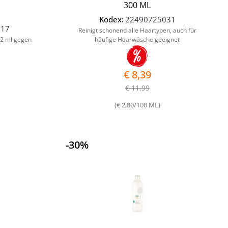
300 ML
Kodex:
22490725031
017
Reinigt schonend alle Haartypen, auch für
2 ml gegen
häufige Haarwäsche geeignet
€ 8,39
€ 11,99
(€ 2,80/100 ML)
-30%
Quantità
Quantità