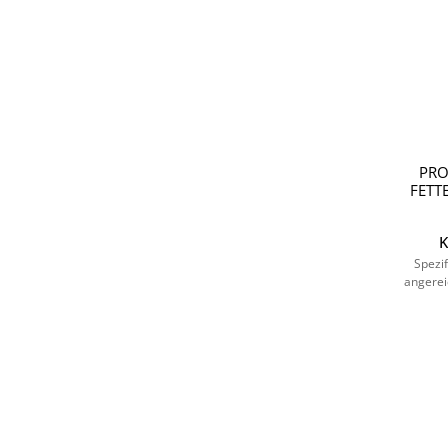
PRO
FETT
K
Spezi
angerei