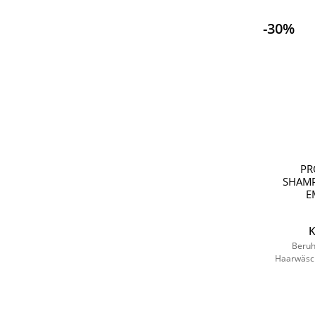
-30%
PR
SHAM
E
K
Beruh
Haarwäsch