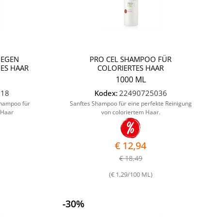
GEGEN
PRO CEL SHAMPOO FÜR
ES HAAR
COLORIERTES HAAR
1000 ML
018
Kodex:
22490725036
hampoo für
Sanftes Shampoo für eine perfekte Reinigung
 Haar
von coloriertem Haar.
€ 12,94
€ 18,49
(€ 1,29/100 ML)
-30%
Quantità
Quantità