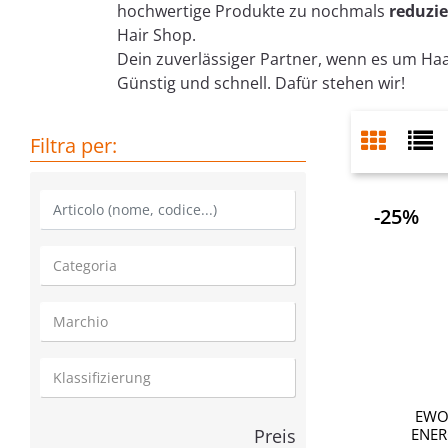
hochwertige Produkte zu nochmals
reduzie
Hair Shop.
Dein zuverlässiger Partner, wenn es um Haa
Günstig und schnell. Dafür stehen wir!
Filtra per:
La modifica di un filtro aggiorna automaticamente gli altri
-25%
EWO
Preis
ENER