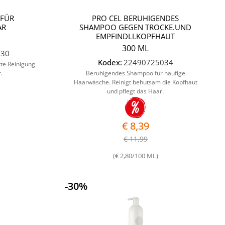
 FÜR
PRO CEL BERUHIGENDES
AR
SHAMPOO GEGEN TROCKE.UND
EMPFINDLI.KOPFHAUT
300 ML
030
Kodex:
22490725034
te Reinigung
.
Beruhigendes Shampoo für häufige
Haarwäsche. Reinigt behutsam die Kopfhaut
und pflegt das Haar.
€ 8,39
€ 11,99
(€ 2,80/100 ML)
-30%
Quantità
Quantità