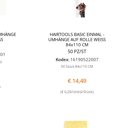
UMHÄNGE
HAIRTOOLS BASIC EINMAL -
SS
UMHÄNGE AUF ROLLE WEISS
84x110 CM
50 PZ/ST
001
Kodex:
16190522007
my
50 Stück 84x110 CM
€ 14,49
)
(€ 0,29/Unità/Stück)
Quantità
Quantità