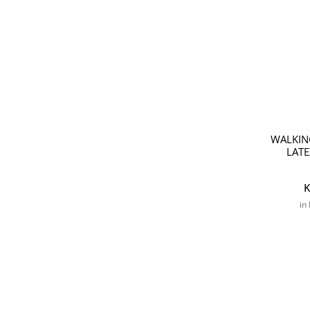
WALKIN
LATE
K
in