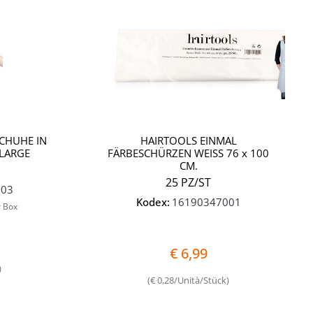
Quantità
Quantità
CHUHE IN
HAIRTOOLS EINMAL
 LARGE
FÄRBESCHÜRZEN WEISS 76 x 100
CM.
25 PZ/ST
003
Kodex:
16190347001
r Box
€ 6,99
)
(€ 0,28/Unità/Stück)