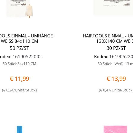
OOLS EINMAL - UMHÄNGE
HAIRTOOLS EINMAL - 
WEISS 84x110 CM
130X140 CM WEI
50 PZ/ST
30 PZ/ST
odex:
16190522002
Kodex:
16190522
50 Stück 84x110 CM
30 Stück - Weiß- 13 
€ 11,99
€ 13,99
(€ 0,24/Unità/Stück)
(€ 0,47/Unità/Stück
Quantità