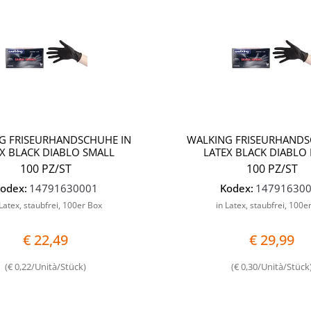
Quantità
G FRISEURHANDSCHUHE IN
WALKING FRISEURHANDS
X BLACK DIABLO SMALL
LATEX BLACK DIABLO
100 PZ/ST
100 PZ/ST
odex:
14791630001
Kodex:
14791630
 Latex, staubfrei, 100er Box
in Latex, staubfrei, 100e
€ 22,49
€ 29,99
(€ 0,22/Unità/Stück)
(€ 0,30/Unità/Stück