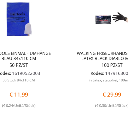
OOLS EINMAL - UMHÄNGE
WALKING FRISEURHANDS
BLAU 84x110 CM
LATEX BLACK DIABLO 
50 PZ/ST
100 PZ/ST
odex:
16190522003
Kodex:
14791630
50 Stück 84x110 CM
in Latex, staubfrei, 100e
€ 11,99
€ 29,99
(€ 0,24/Unità/Stück)
(€ 0,30/Unità/Stück