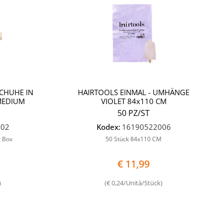
CHUHE IN
HAIRTOOLS EINMAL - UMHÄNGE
MEDIUM
VIOLET 84x110 CM
50 PZ/ST
002
Kodex:
16190522006
r Box
50 Stück 84x110 CM
€ 11,99
)
(€ 0,24/Unità/Stück)