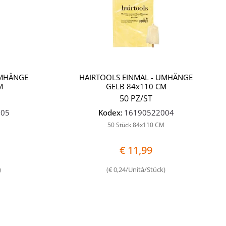
UMHÄNGE
HAIRTOOLS EINMAL - UMHÄNGE
M
GELB 84x110 CM
50 PZ/ST
005
Kodex:
16190522004
M
50 Stück 84x110 CM
€ 11,99
)
(€ 0,24/Unità/Stück)
Quantità
Quantità