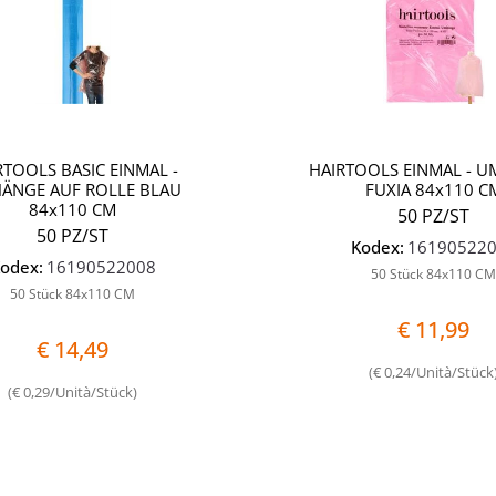
RTOOLS BASIC EINMAL -
HAIRTOOLS EINMAL - 
ÄNGE AUF ROLLE BLAU
FUXIA 84x110 C
84x110 CM
50 PZ/ST
50 PZ/ST
Kodex:
16190522
odex:
16190522008
50 Stück 84x110 C
50 Stück 84x110 CM
€ 11,99
€ 14,49
(€ 0,24/Unità/Stück
(€ 0,29/Unità/Stück)
Quantità