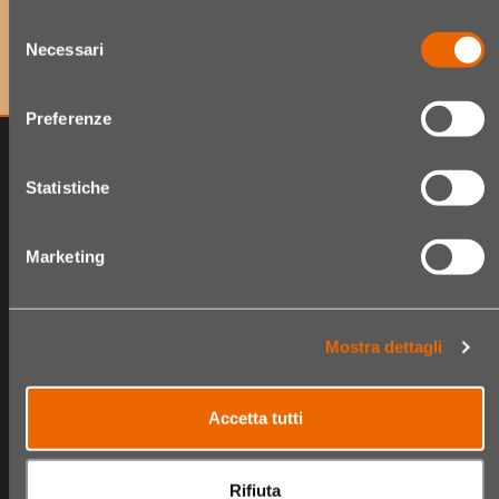
um exklusive Angebote sowie Neuheiten als Erster zu
Selezione
erhalten!
Necessari
del
consenso
Preferenze
Statistiche
Marketing
Mostra dettagli
The Hair Shop
Shop
Accetta tutti
Über uns
Produktsortiment
Fidelity card
Warenkorb
Rifiuta