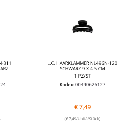
Quantità
Quantità
N-811
L.C. HAARKLAMMER NL496N-120
WARZ
SCHWARZ 9 X 4.5 CM
1 PZ/ST
024
Kodex:
00490626127
€ 7,49
(€ 7,49/Unità/Stück)
)