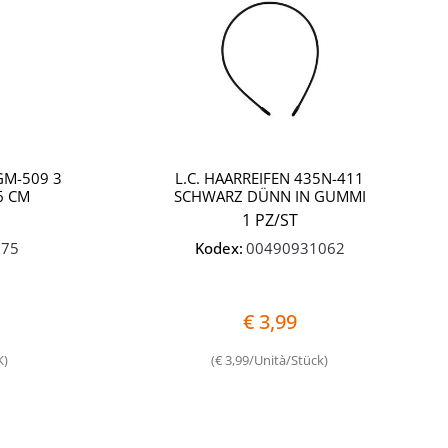
GM-509 3
L.C. HAARREIFEN 435N-411
6 CM
SCHWARZ DÜNN IN GUMMI
1 PZ/ST
075
Kodex:
00490931062
€ 3,99
K)
(€ 3,99/Unità/Stück)
Quantità
Quantità