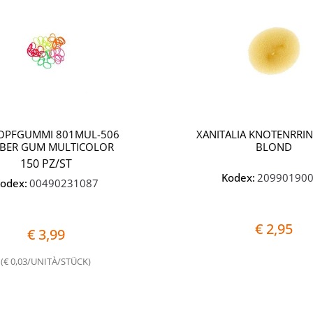
ZOPFGUMMI 801MUL-506
XANITALIA KNOTENRRIN
BER GUM MULTICOLOR
BLOND
150 PZ/ST
Kodex:
20990190
odex:
00490231087
€ 2,95
€ 3,99
(€ 0,03/UNITÀ/STÜCK)