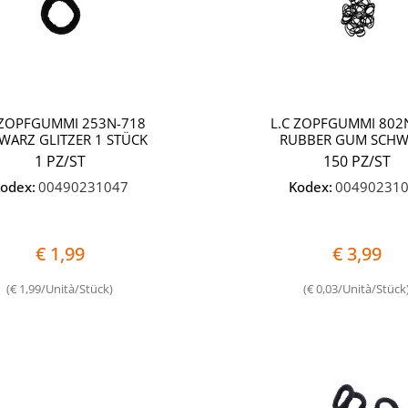
 ZOPFGUMMI 253N-718
L.C ZOPFGUMMI 802
WARZ GLITZER 1 STÜCK
RUBBER GUM SCH
1 PZ/ST
150 PZ/ST
odex:
00490231047
Kodex:
00490231
€ 1,99
€ 3,99
(€ 1,99/Unità/Stück)
(€ 0,03/Unità/Stück
Quantità