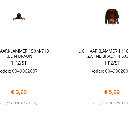
 HAARKLAMMER 150M-719
L.C. HAARKLAMMER 111
KLEIN BRAUN
ZÄHNE BRAUN 4,5X
1 PZ/ST
1 PZ/ST
odex:
00490626071
Kodex:
00490626
€ 3,99
€ 5,99
(€ 3,99/UNITÀ/STÜCK)
(€ 5,99/UNITÀ/STÜC
Quantità