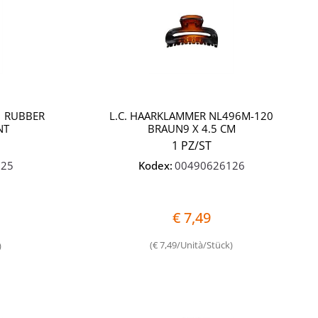
1 RUBBER
L.C. HAARKLAMMER NL496M-120
NT
BRAUN9 X 4.5 CM
1 PZ/ST
025
Kodex:
00490626126
€ 7,49
(€ 7,49/Unità/Stück)
)
Quantità
Quantità