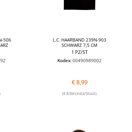
N-506
L.C. HAARBAND 239N-903
WARZ
SCHWARZ 7,5 CM
1 PZ/ST
092
Kodex:
00490989002
€ 8,99
)
(€ 8,99/Unità/Stück)
Quantità
Quantità