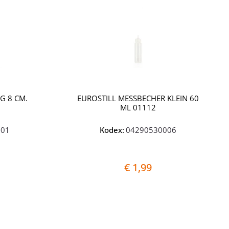
G 8 CM.
EUROSTILL MESSBECHER KLEIN 60
ML 01112
001
Kodex:
04290530006
€ 1,99