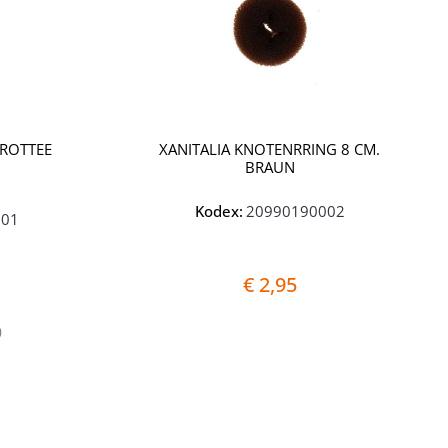
ROTTEE
XANITALIA KNOTENRRING 8 CM.
N
BRAUN
Kodex:
20990190002
001
€ 2,95
)
Quantità
Quantità