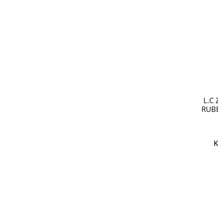
L.C
RUB
K