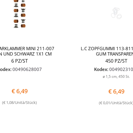
AARKLAMMER MINI 211-007
L.C ZOPFGUMMI 113-81
N UND SCHWARZ 1X1 CM
GUM TRANSPARE
6 PZ/ST
450 PZ/ST
odex:
00490628007
Kodex:
00490231
ø 1,5 cm, 450 St.
€ 6,49
€ 6,49
(€ 1,08/Unità/Stück)
(€ 0,01/Unità/Stück
Quantità