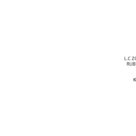
L.C 
RUB
K