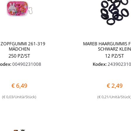
C ZOPFGUMMI 261-319
MAREB HAARGUMMIS F
MÄDCHEN
SCHWARZ KLEI
250 PZ/ST
12 PZ/ST
odex:
00490231008
Kodex:
24390231
€ 6,49
€ 2,49
(€ 0,03/Unità/Stück)
(€ 0,21/Unità/Stück
Quantità