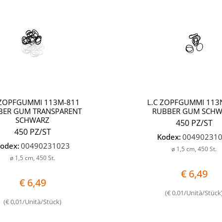
Quantità
 ZOPFGUMMI 113M-811
L.C ZOPFGUMMI 113
BER GUM TRANSPARENT
RUBBER GUM SCH
SCHWARZ
450 PZ/ST
450 PZ/ST
Kodex:
00490231
odex:
00490231023
ø 1,5 cm, 450 St.
ø 1,5 cm, 450 St.
€ 6,49
€ 6,49
(€ 0,01/Unità/Stück
(€ 0,01/Unità/Stück)