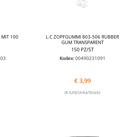
 MIT 100
L.C ZOPFGUMMI 803-506 RUBBER
GUM TRANSPARENT
150 PZ/ST
003
Kodex:
00490231091
€ 3,99
(€ 0,03/Unità/Stück)
Quantità
Quantità