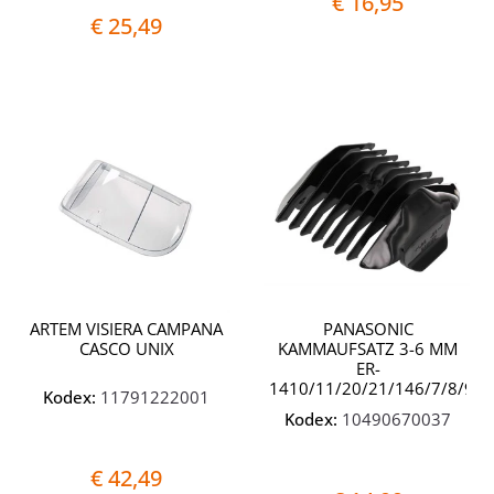
€ 16,95
€ 25,49
Quantità
Quantit
ARTEM VISIERA CAMPANA
PANASONIC
CASCO UNIX
KAMMAUFSATZ 3-6 MM
ER-
1410/11/20/21/146/7/8/9/
Kodex:
11791222001
Kodex:
10490670037
€ 42,49