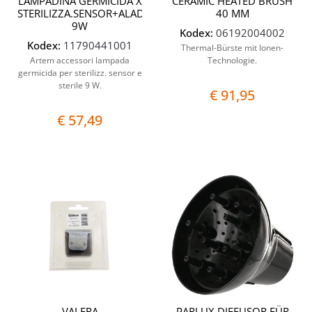
LAMPADINA GERMICIDA X
CERAMIC HEATED BRUSH
STERILIZZA.SENSOR+ALADIN
40 MM
9W
Kodex:
06192004002
Kodex:
11790441001
Thermal-Bürste mit Ionen-
Artem accessori lampada
Technologie.
germicida per sterilizz. sensor e
sterile 9 W.
€ 91,95
€ 57,49
Quantità
Quantit
VALERA
PARLUX DIFFUSOR FÜR