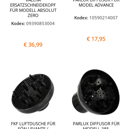
ERSATZSCHNEIDEKOPF
MODEL ADVANCE
FÜR MODELL ABSOLUT
ZERO
Kodex:
10590214007
Kodex:
09390853004
€ 17,95
€ 36,99
Quantità
Quantit
FKF LUFTDUSCHE FÜR
PARLUX DIFFUSOR FÜR
FÖN LEVANTE /
MODELL 385