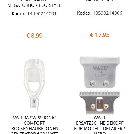
MEGATURBO / ECO-STYLE
Kodex:
10590214006
Kodex:
14490214001
€ 17,95
€ 8,99
Quantità
Quantit
VALERA SWISS IONIC
WAHL
COMFORT
ERSATZSCHNEIDEKOPF
TROCKENHAUBE IONEN-
FÜR MODELL DETAILER /
GENERATOR 600 WATT
HERO