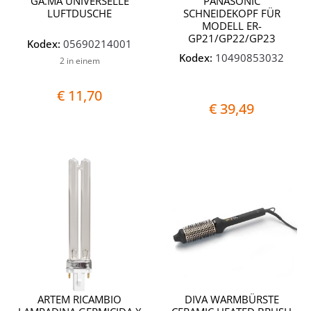
GA.MA UNIVERSELLE
PANASONIC
LUFTDUSCHE
SCHNEIDEKOPF FÜR
MODELL ER-
GP21/GP22/GP23
Kodex:
05690214001
Kodex:
10490853032
2 in einem
€ 11,70
€ 39,49
Quantità
Quantit
ARTEM RICAMBIO
DIVA WARMBÜRSTE