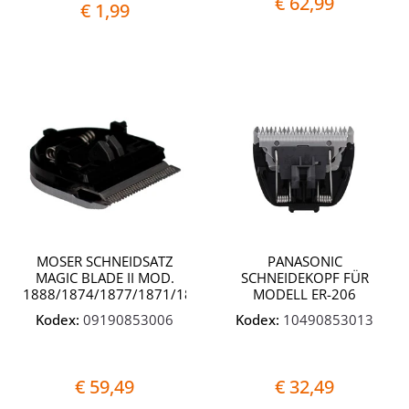
€ 62,99
€ 1,99
Quantità
Quantit
MOSER SCHNEIDSATZ
PANASONIC
MAGIC BLADE II MOD.
SCHNEIDEKOPF FÜR
1888/1874/1877/1871/1886
MODELL ER-206
Kodex:
09190853006
Kodex:
10490853013
€ 59,49
€ 32,49