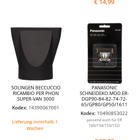
€ 14,99
Quantità
Quantit
SOLINGEN BECCUCCIO
PANASONIC
RICAMBIO PER PHON
SCHNEIDEKO.MOD.ER-
SUPER-VAN 3000
DGP90-84-82-74-72-
65/GP80/GP50/1611
Kodex:
14390067001
Kodex:
10490853022
passend auch für ER
Lieferung innerhalb 1
160/154/153/152/
Wochen