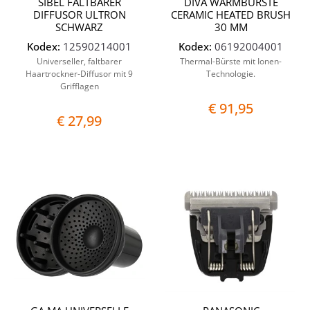
SIBEL FALTBARER
DIVA WARMBÜRSTE
DIFFUSOR ULTRON
CERAMIC HEATED BRUSH
SCHWARZ
30 MM
Kodex:
12590214001
Kodex:
06192004001
Universeller, faltbarer
Thermal-Bürste mit Ionen-
Haartrockner-Diffusor mit 9
Technologie.
Grifflagen
€ 91,95
€ 27,99
Quantità
Quantit