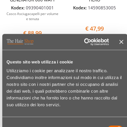
Kodex:
09390401001
Kodex:
14590853005
Casco Asciugacapelli per volume
e tenuta
€ 47,99
€ 88,99
Quantità
Quantit
Questo sito web utilizza i cookie
Utilizziamo i cookie per analizzare il nostro traffico.
Condividiamo inoltre informazioni sul modo in cui utilizza il
nostro sito con i nostri partner che si occupano di analisi
dei dati web, i quali potrebbero combinarle con altre
informazioni che ha fornito loro o che hanno raccolto dal
suo utilizzo dei loro servizi.
VALERA LUFTDUSCHE
VALERA LUFTDUSCHE
"DSN"
"DSL"
Selezione