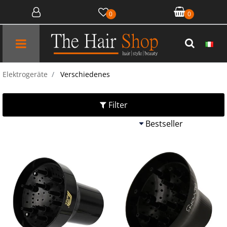
0
0
Open menu
Elektrogeräte
Verschiedenes
Filter
Quantità
Quantit