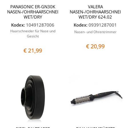
PANASONIC ER-GN30K
VALERA
NASEN-/OHRHAARSCHNEIDEMASCHINE
NASEN-/OHRHAARSCHNEIDE
WET/DRY
WET/DRY 624.02
Kodex:
10491287006
Kodex:
09391287001
Haarschneider für Nase und
Nasen- und Ohrentrimmer
Gesicht
€ 20,99
€ 21,99
Quantità
Quantit