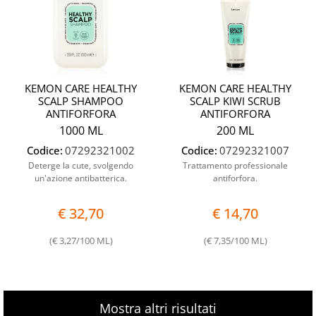
KEMON CARE HEALTHY
KEMON CARE HEALTHY
SCALP SHAMPOO
SCALP KIWI SCRUB
ANTIFORFORA
ANTIFORFORA
1000 ML
200 ML
Codice:
07292321002
Codice:
07292321007
Deterge la cute, svolgendo
Trattamento professionale
un'azione antibatterica.
antiforfora.
€ 32,70
€ 14,70
(€ 3,27/100 ML)
(€ 7,35/100 ML)
Mostra altri risultati