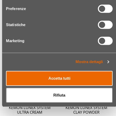
Codice:
07292198005
Attivatore cosmetico in emulsione
Lacca professionale ad azione
Preferenze
decisa per un controllo e lunga
€ 16,70
tenuta alla piega.
Statistiche
(€ 1,67/100 ML)
€ 32,70
(€ 6,54/100 ML)
Marketing
Quantità
Quantit
Mostra dettagli
Accetta tutti
Rifiuta
KEMON LUNEX SYSTEM
KEMON LUNEX SYSTEM
ULTRA CREAM
CLAY POWDER