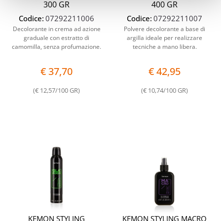
300 GR
400 GR
Codice:
07292211006
Codice:
07292211007
Decolorante in crema ad azione
Polvere decolorante a base di
graduale con estratto di
argilla ideale per realizzare
camomilla, senza profumazione.
tecniche a mano libera.
€ 37,70
€ 42,95
(€ 12,57/100 GR)
(€ 10,74/100 GR)
Quantità
Quantit
KEMON STYLING
KEMON STYLING MACRO