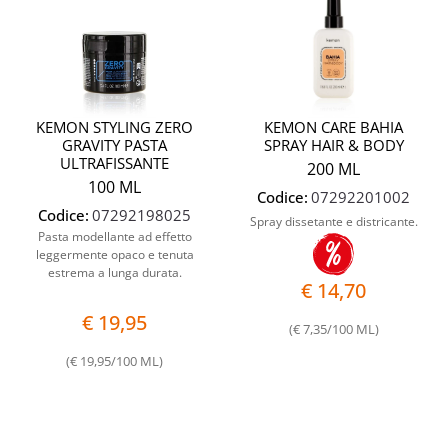
KEMON STYLING ZERO
KEMON CARE BAHIA
GRAVITY PASTA
SPRAY HAIR & BODY
ULTRAFISSANTE
200 ML
100 ML
Codice:
07292201002
Codice:
07292198025
Spray dissetante e districante.
Pasta modellante ad effetto
leggermente opaco e tenuta
estrema a lunga durata.
€ 14,70
€ 19,95
(€ 7,35/100 ML)
(€ 19,95/100 ML)
Quantità
Quantit