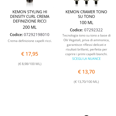
KEMON STYLING HI
KEMON CRAMER TONO
DENSITY CURL CREMA
SU TONO
DEFINIZIONE RICCI
100 ML
200 ML
Codice:
07292322
Codice:
07292198010
Tecnologia tono su tono a base di
Olii Vegetali, priva di ammonica,
Crema definizione capelli ricci.
garantisce riflessi delicati e
risultati brillanti, perfetta per
€ 17,95
coprire i primi capelli bianchi.
SCEGLI LA NUANCE
(€ 8,98/100 ML)
€ 13,70
(€ 13,70/100 ML)
Quantità
Quantit