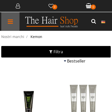
0
0
Open menu
Nostri marchi
Kemon
Filtra
Quantità