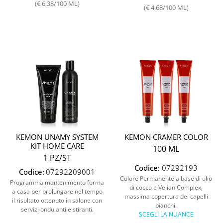
(€ 6,38/100 ML)
(€ 4,68/100 ML)
Quantità
KEMON UNAMY SYSTEM
KEMON CRAMER COLOR
KIT HOME CARE
100 ML
1 PZ/ST
Codice:
07292193
Codice:
07292209001
Colore Permanente a base di olio
Programma mantenimento forma
di cocco e Velian Complex,
a casa per prolungare nel tempo
massima copertura dei capelli
il risultato ottenuto in salone con
bianchi.
servizi ondulanti e stiranti.
SCEGLI LA NUANCE