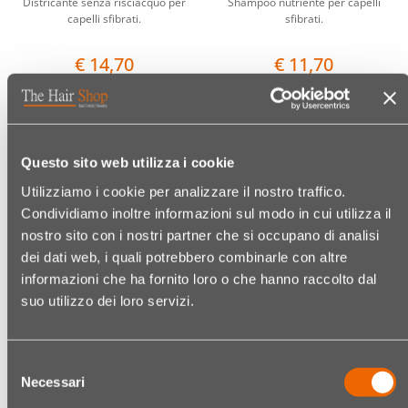
Districante senza risciacquo per
Shampoo nutriente per capelli
capelli sfibrati.
sfibrati.
€ 14,70
€ 11,70
(€ 7,35/100 ML)
(€ 4,68/100 ML)
Questo sito web utilizza i cookie
Quantità
Quantit
Utilizziamo i cookie per analizzare il nostro traffico.
Condividiamo inoltre informazioni sul modo in cui utilizza il
nostro sito con i nostri partner che si occupano di analisi
dei dati web, i quali potrebbero combinarle con altre
informazioni che ha fornito loro o che hanno raccolto dal
suo utilizzo dei loro servizi.
KEMON UNI.COLOR OXI
KEMON STYLING
16 VOL 4.8 %
DREAMFIX LACCA TENUTA
Selezione
FORTE
1000 ML
Necessari
del
500 ML
Codice:
07292219008
consenso