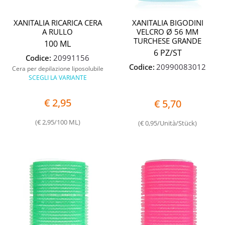
XANITALIA RICARICA CERA
XANITALIA BIGODINI
A RULLO
VELCRO Ø 56 MM
TURCHESE GRANDE
100 ML
6 PZ/ST
Codice:
20991156
Codice:
20990083012
Cera per depilazione liposolubile
SCEGLI LA VARIANTE
€ 2,95
€ 5,70
(€ 2,95/100 ML)
(€ 0,95/Unità/Stück)
Quantità
Quantit