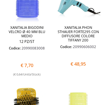
XANITALIA BIGODINI
XANITALIA PHON
VELCRO Ø 40 MM BLU
STHAUER FORTE295 CON
MEDIO
DIFFUSORE COLORE
TIFFANY 200
12 PZ/ST
Codice:
20990606002
Codice:
20990083008
€ 48,95
€ 7,70
(€ 0,64/Unità/Stück)
Quantità
Quantit