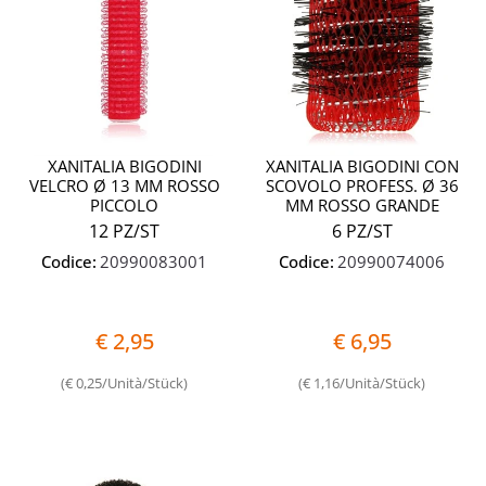
XANITALIA BIGODINI
XANITALIA BIGODINI CON
VELCRO Ø 13 MM ROSSO
SCOVOLO PROFESS. Ø 36
PICCOLO
MM ROSSO GRANDE
12 PZ/ST
6 PZ/ST
Codice:
20990083001
Codice:
20990074006
€ 2,95
€ 6,95
(€ 0,25/Unità/Stück)
(€ 1,16/Unità/Stück)
Quantità
Quantit