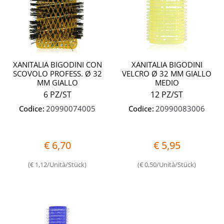
XANITALIA BIGODINI CON
XANITALIA BIGODINI
SCOVOLO PROFESS. Ø 32
VELCRO Ø 32 MM GIALLO
MM GIALLO
MEDIO
6 PZ/ST
12 PZ/ST
Codice:
20990074005
Codice:
20990083006
€ 6,70
€ 5,95
(€ 1,12/Unità/Stück)
(€ 0,50/Unità/Stück)
Quantità
Quantit