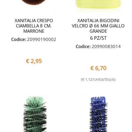
XANITALIA CRESPO
XANITALIA BIGODINI
CIAMBELLA 8 CM.
VELCRO Ø 66 MM GIALLO
MARRONE
GRANDE
6 PZ/ST
Codice:
20990190002
Codice:
20990083014
€ 2,95
€ 6,70
(€ 1,12/Unità/Stück)
Quantità
Quantit