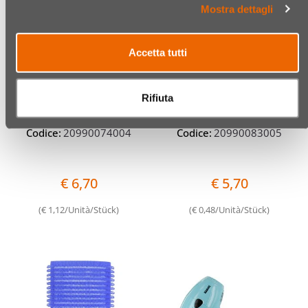
Mostra dettagli
Accetta tutti
XANITALIA BIGODINI CON
XANITALIA BIGODINI
SCOVOLO PROFESS. Ø 28
VELCRO Ø 28 MM
MM BLU GRANDE
TURCHESE MEDIO
Rifiuta
6 PZ/ST
12 PZ/ST
Codice:
20990074004
Codice:
20990083005
€ 6,70
€ 5,70
(€ 1,12/Unità/Stück)
(€ 0,48/Unità/Stück)
Quantità
Quantit