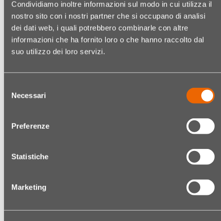
Condividiamo inoltre informazioni sul modo in cui utilizza il
nostro sito con i nostri partner che si occupano di analisi
dei dati web, i quali potrebbero combinarle con altre
XANITALIA BIGODINI CON
XANITALIA PHON
informazioni che ha fornito loro o che hanno raccolto dal
SCOVOLO PROFESS. Ø 40
STHAUER FORTE295 CON
suo utilizzo dei loro servizi.
MM NERO
DIFFUSORE COLORE
NERO 2000W
6 PZ/ST
1 PZ/ST
Codice:
20990074007
Selezione
Codice:
20990606001
Necessari
del
consenso
€ 6,95
€ 48,95
Preferenze
(€ 1,16/Unità/Stück)
(€ 48,95/UNITÀ/STÜCK)
Statistiche
Quantità
Quantit
Marketing