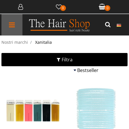
0
0
Open menu
Nostri marchi
Xanitalia
Filtra
Quantit