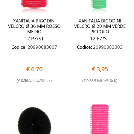
XANITALIA BIGODINI
XANITALIA BIGODINI
VELCRO Ø 36 MM ROSSO
VELCRO Ø 20 MM VERDE
MEDIO
PICCOLO
12 PZ/ST
12 PZ/ST
Codice:
20990083007
Codice:
20990083003
€ 6,70
€ 3,95
(€ 0,56/Unità/Stück)
(€ 0,33/Unità/Stück)
Quantità
Quantit