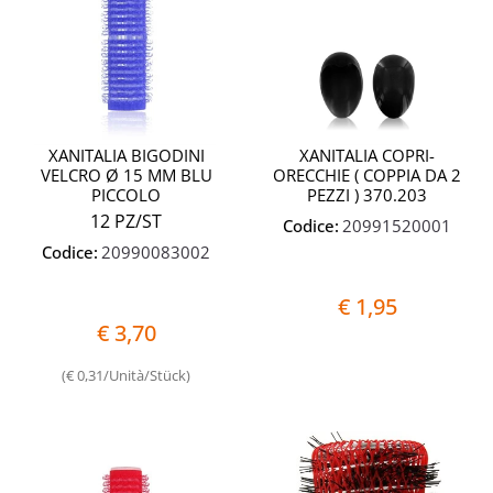
XANITALIA BIGODINI
XANITALIA COPRI-
VELCRO Ø 15 MM BLU
ORECCHIE ( COPPIA DA 2
PICCOLO
PEZZI ) 370.203
12 PZ/ST
Codice:
20991520001
Codice:
20990083002
€ 1,95
€ 3,70
(€ 0,31/Unità/Stück)
Quantità
Quantit