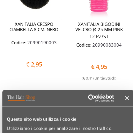
XANITALIA CRESPO
XANITALIA BIGODINI
CIAMBELLA 8 CM. NERO
VELCRO Ø 25 MM PINK
12 PZ/ST
Codice:
20990190003
Codice:
20990083004
€ 2,95
€ 4,95
(€ 0,41/Unità/Stück)
Quantità
Quantit
Questo sito web utilizza i cookie
Utilizziamo i cookie per analizzare il nostro traffico.