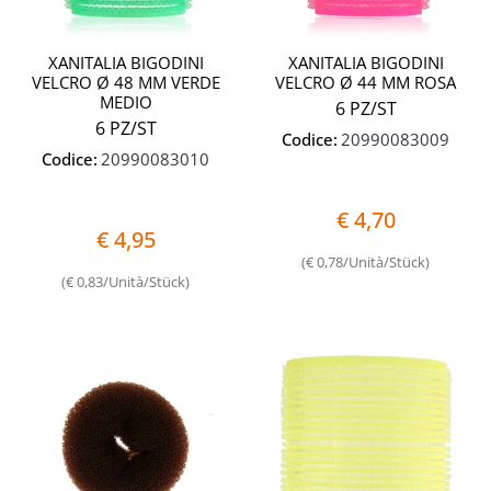
XANITALIA BIGODINI
XANITALIA BIGODINI
VELCRO Ø 48 MM VERDE
VELCRO Ø 44 MM ROSA
MEDIO
6 PZ/ST
6 PZ/ST
Codice:
20990083009
Codice:
20990083010
€ 4,70
€ 4,95
(€ 0,78/Unità/Stück)
(€ 0,83/Unità/Stück)
Quantità
Quantit