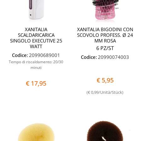
XANITALIA
XANITALIA BIGODINI CON
SCALDARICARICA
SCOVOLO PROFESS. Ø 24
SINGOLO EXECUTIVE 25
MM ROSA
WATT
6 PZ/ST
Codice:
20990689001
Codice:
20990074003
Tempo di riscaldamento: 20/30
minuti
€ 5,95
€ 17,95
(€ 0,99/Unità/Stück)
Quantità
Quantit