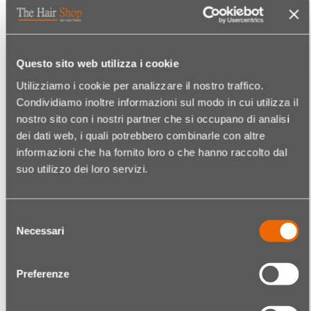
Quantità
€ 15,95
Codice:
14890139022
Questo sito web utilizza i cookie
WELLA COLOR FRESH N. 8/03 BIONDO
CHIARO NATURALE DORATO
Utilizziamo i cookie per analizzare il nostro traffico.
Condividiamo inoltre informazioni sul modo in cui utilizza il
Quantità
nostro sito con i nostri partner che si occupano di analisi
€ 15,95
dei dati web, i quali potrebbero combinarle con altre
informazioni che ha fornito loro o che hanno raccolto dal
Codice:
14890139023
suo utilizzo dei loro servizi.
WELLA COLOR FRESH N. 8/81 BIONDO
CHIARO PERLA CENERE
Selezione
Quantità
Necessari
€ 15,95
del
consenso
Preferenze
Codice:
14890139024
WELLA COLOR FRESH N. 9/3 BIONDO
CHIARISSIMO DORATO