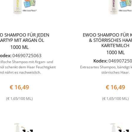
O SHAMPOO FÜR JEDEN
EWOO SHAMPOO FÜR K
ARTYP MIT ARGAN ÖL
& STÖRRISCHES HAA
KARITE'MILCH
1000 ML
1000 ML
odex:
04690725063
Kodex:
04690725
ifische Shampoo mit Argan- und
öl schenkt dem Haar Feuchtigkeit
Extrazartes Shampoo, bändigt 
nd nährt es nachweislich.
störrisches Haar.
€ 16,49
€ 16,49
(€ 1,65/100 ML)
(€ 1,65/100 ML)
Quantità