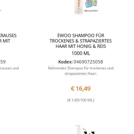
RAUSES
EWOO SHAMPOO FÜR
R MIT
TROCKENES & STRAPAZIERTES
HAAR MIT HONIG & REIS
1000 ML
059
Kodex:
04690725058
krauses und
Nährendes Shampoo für trockenes und
strapaziertes Haar.
€ 16,49
(€ 1,65/100 ML)
Quantità
Quantità