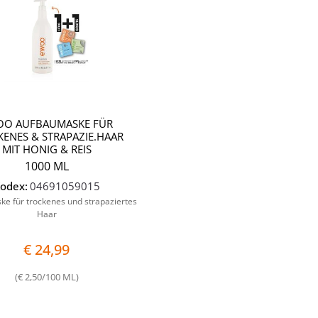
OO AUFBAUMASKE FÜR
ENES & STRAPAZIE.HAAR
MIT HONIG & REIS
1000 ML
odex:
04691059015
e für trockenes und strapaziertes
Haar
€ 24,99
(€ 2,50/100 ML)