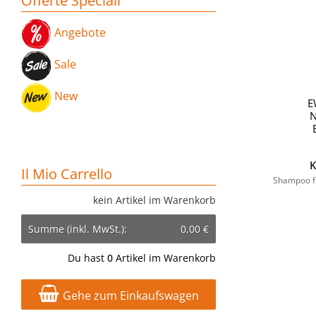
Offerte Speciali
Angebote
Sale
New
E
K
Il Mio Carrello
Shampoo fü
kein Artikel im Warenkorb
Summe (inkl. MwSt.):
0,00 €
Du hast
0
Artikel im Warenkorb
Gehe zum Einkaufswagen