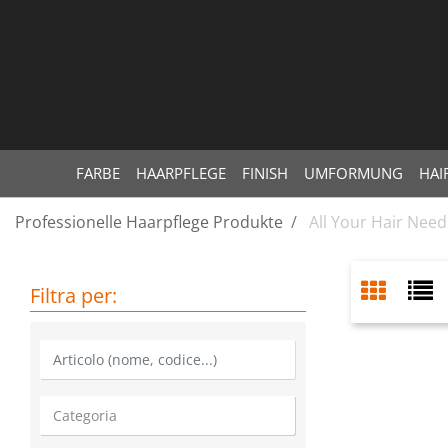
FARBE
HAARPFLEGE
FINISH
UMFORMUNG
HAI
Professionelle Haarpflege Produkte
All Your Hair Need
Filtra per:
La modifica di un filtro aggiorna automaticamente gli altri