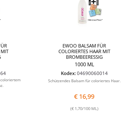
FÜR
EWOO BALSAM FÜR
 MIT
COLORIERTES HAAR MIT
G
BROMBEERESSIG
1000 ML
064
Kodex:
04690060014
coloriertem
Schützendes Balsam für coloriertes Haar.
nz.
€ 16,99
(€ 1,70/100 ML)