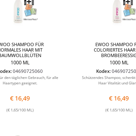
WOO SHAMPOO FÜR
EWOO SHAMPOO 
NORMALES HAAR MIT
COLORIERTES HAAR
BAUMWOLLBLÜTEN
BROMBEERESSI
1000 ML
1000 ML
odex:
04690725060
Kodex:
04690725
r den täglichen Gebrauch, für alle
Schützendes Shampoo, schenkt 
Haartypen geeignet.
Haar Vitalität und Gla
€ 16,49
€ 16,49
(€ 1,65/100 ML)
(€ 1,65/100 ML)
Quantità