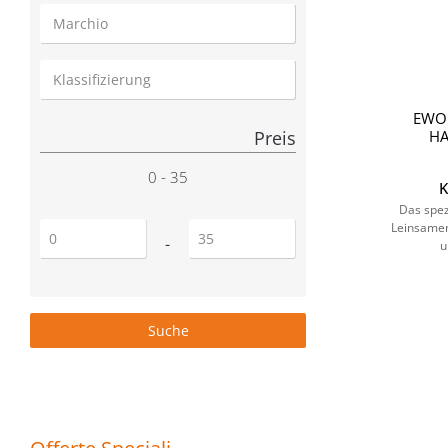
EWO
Preis
HA
0 - 35
K
Das spez
Leinsamen
Prezzo minimo
Prezzo massimo
-
u