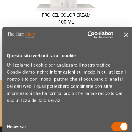
PRO CEL COLOR CREAM
100 ML
Kodex:
22490138
Die Creme-Haarfarbe der neuesten Generation!
WAEHLE NUANCE
Questo sito web utilizza i cookie
€ 8,95
Utilizziamo i cookie per analizzare il nostro traffico.
(€ 8,95/100 ML)
Condividiamo inoltre informazioni sul modo in cui utilizza il
nostro sito con i nostri partner che si occupano di analisi
dei dati web, i quali potrebbero combinarle con altre
ABONNIERE UNSEREN NEWSLETTER
informazioni che ha fornito loro o che hanno raccolto dal
um exklusive Angebote sowie Neuheiten als Erster zu
suo utilizzo dei loro servizi.
erhalten!
Selezione
Necessari
del