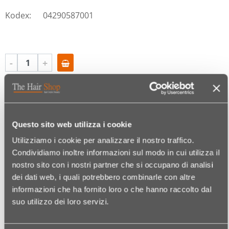
Kodex:
04290587001
Quantità
Wishlist
Questo sito web utilizza i cookie
ZUGEHÖRIGE ARTIKEL
Utilizziamo i cookie per analizzare il nostro traffico.
Condividiamo inoltre informazioni sul modo in cui utilizza il
ÄHNLICHE ARTIKEL
ZUBEHÖR
nostro sito con i nostri partner che si occupano di analisi
dei dati web, i quali potrebbero combinarle con altre
informazioni che ha fornito loro o che hanno raccolto dal
Kodex:
04290587002
suo utilizzo dei loro servizi.
EUROSTIL NACKENWEDEL GROSS MIT
HOLZGRIFF 00336