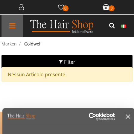
0
0
Open menu
Marken
Goldwell
Filter
Nessun Articolo presente.
ABONNIERE UNSEREN NEWSLETTER
um exklusive Angebote sowie Neuheiten als Erster zu