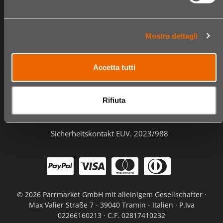
Geschäfte
Checkout
Videos
Bestellungen
Mostra dettagli
Informationen
Accetta tutti
FAQ
Kontakt und Kundenbetreuung
Rifiuta
Privacy und Cookie Policy
Geschäftsbedingungen
Sicherheitskontakt EUV. 2023/988
©
2026 Parrmarket GmbH mit alleinigem Gesellschafter ·
Max Valier Straße 7 - 39040 Tramin - Italien · P.Iva
02266160213 · C.F. 02817410232