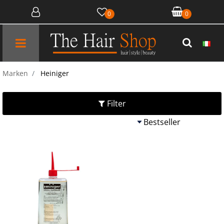
0
0
Open menu
Marken
Heiniger
Filter
Quantità