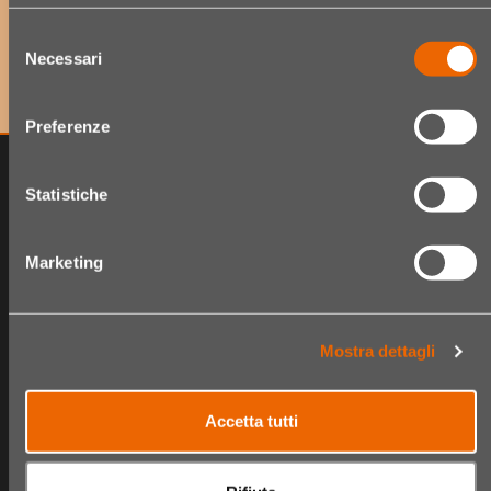
um exklusive Angebote sowie Neuheiten als Erster zu
Selezione
erhalten!
Necessari
del
consenso
Preferenze
Statistiche
Marketing
Mostra dettagli
The Hair Shop
Shop
Accetta tutti
Über uns
Produktsortiment