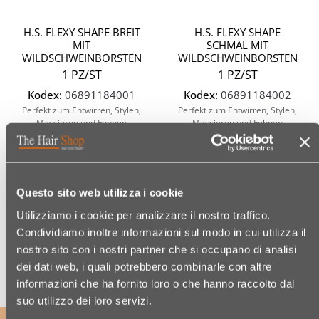
H.S. FLEXY SHAPE BREIT
H.S. FLEXY SHAPE
MIT
SCHMAL MIT
WILDSCHWEINBORSTEN
WILDSCHWEINBORSTEN
1 PZ/ST
1 PZ/ST
Kodex:
06891184001
Kodex:
06891184002
Perfekt zum Entwirren, Stylen,
Perfekt zum Entwirren, Stylen,
Massieren und Föhnen
Massieren und Föhnen
€ 22,95
€ 16,70
Questo sito web utilizza i cookie
(€ 22,95/UNITÀ/STÜCK)
(€ 16,70/UNITÀ/STÜCK)
Utilizziamo i cookie per analizzare il nostro traffico.
Condividiamo inoltre informazioni sul modo in cui utilizza il
nostro sito con i nostri partner che si occupano di analisi
dei dati web, i quali potrebbero combinarle con altre
informazioni che ha fornito loro o che hanno raccolto dal
suo utilizzo dei loro servizi.