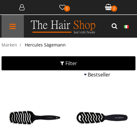
0
0
Open menu
Marken
Hercules Sägemann
Filter
Quantità
Quantit