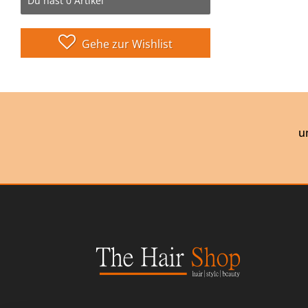
Du hast
0
Artikel
Gehe zur Wishlist
u