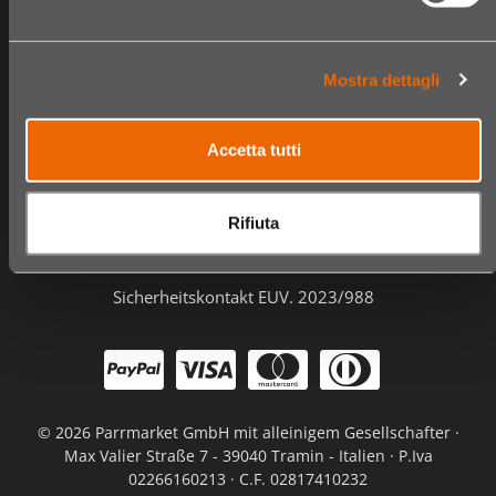
Geschäfte
Checkout
Videos
Bestellungen
Mostra dettagli
Informationen
Accetta tutti
FAQ
Kontakt und Kundenbetreuung
Rifiuta
Privacy und Cookie Policy
Geschäftsbedingungen
Sicherheitskontakt EUV. 2023/988
©
2026 Parrmarket GmbH mit alleinigem Gesellschafter ·
Max Valier Straße 7 - 39040 Tramin - Italien · P.Iva
02266160213 · C.F. 02817410232