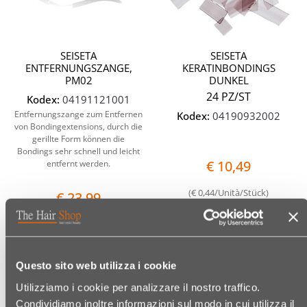
SEISETA
SEISETA
ENTFERNUNGSZANGE,
KERATINBONDINGS
PM02
DUNKEL
24 PZ/ST
Kodex:
04191121001
Entfernungszange zum Entfernen
Kodex:
04190932002
von Bondingextensions, durch die
gerillte Form können die
Bondings sehr schnell und leicht
€ 10,49
entfernt werden.
(€ 0,44/Unità/Stück)
€ 23,99
Quantità
Questo sito web utilizza i cookie
Utilizziamo i cookie per analizzare il nostro traffico.
Condividiamo inoltre informazioni sul modo in cui utilizza il