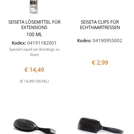
SEISETA LÖSEMITTEL FÜR
SEISETA CLIPS FÜR
EXTENSIONS
ECHTHAARTRESSEN
100 ML
Kodex:
04190955002
Kodex:
04191182001
Spezial Liquid um Bondings zu
lösen
€ 2,99
€ 14,49
(€ 14,49/100 ML)
Quantità
Quantit