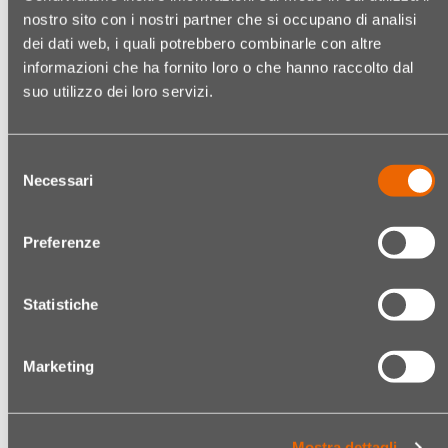
nostro sito con i nostri partner che si occupano di analisi
dei dati web, i quali potrebbero combinarle con altre
informazioni che ha fornito loro o che hanno raccolto dal
suo utilizzo dei loro servizi.
SEISETA
SEISETA EXTENSIONS MIT
KERATINBONDINGS HELL
KERATIN FÄRBIG 50 CM
25 PZ/ST
10 PZ/ST
Selezione
Necessari
Kodex:
04190932001
Kodex:
04190130
del
Die Strähnen in Pastellfarben
consenso
bestehen aus indischem Echthaar
Preferenze
mit Bonding in V-Form.
€ 10,49
FARBE AUSWAEHLEN
Lieferung innerhalb 2
(€ 0,42/Unità/Stück)
Wochen
Statistiche
€ 37,99
Marketing
(€ 3,80/Unità/Stück)
Mostra dettagli