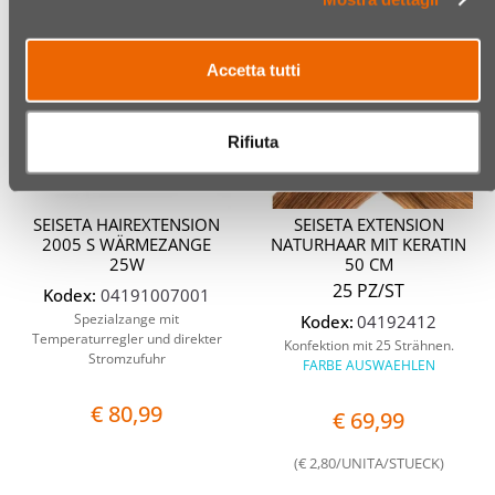
Quantità
Accetta tutti
Rifiuta
SEISETA HAIREXTENSION
SEISETA EXTENSION
2005 S WÄRMEZANGE
NATURHAAR MIT KERATIN
25W
50 CM
25 PZ/ST
Kodex:
04191007001
Spezialzange mit
Kodex:
04192412
Temperaturregler und direkter
Konfektion mit 25 Strähnen.
Stromzufuhr
FARBE AUSWAEHLEN
€ 80,99
€ 69,99
(€ 2,80/UNITA/STUECK)