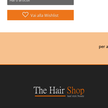
Hai
0
articoli
Vai alla Wishlist
per a