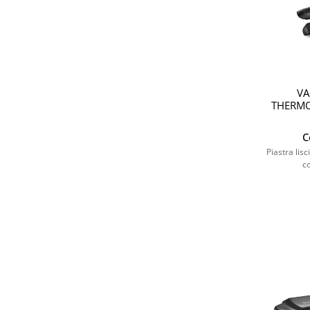
VA
THERMO
C
Piastra lis
c