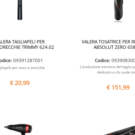
LERA TAGLIAPELI PER
VALERA TOSATRICE PER R
ORECCHIE TRIMMY 624.02
ABSOLUT ZERO 658
odice:
09391287001
Codice:
09390830
L’evoluzione estrema del taglio p
liapeli per naso e orecchie
dedicato a chi vuole tu
€ 20,99
€ 151,99
Quantità