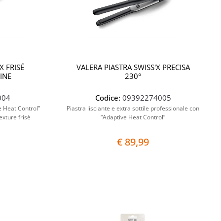
X FRISÉ
VALERA PIASTRA SWISS'X PRECISA
INE
230°
004
Codice:
09392274005
e Heat Control”
Piastra lisciante e extra sottile professionale con
exture frisè
“Adaptive Heat Control”
€ 89,99
Quantità
Quantità