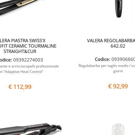
LERA PIASTRA SWISS'X
VALERA REGOLABARBA
FIT CERAMIC TOURMALINE
642.02
STRAIGHT&CUR
Codice:
09390666
odice:
09392274003
Regolabarba per taglio medio / cor
ciante e arricciacapelli professionale
giorni
on “Adaptive Heat Control”
€ 92,99
€ 112,99
Quantità