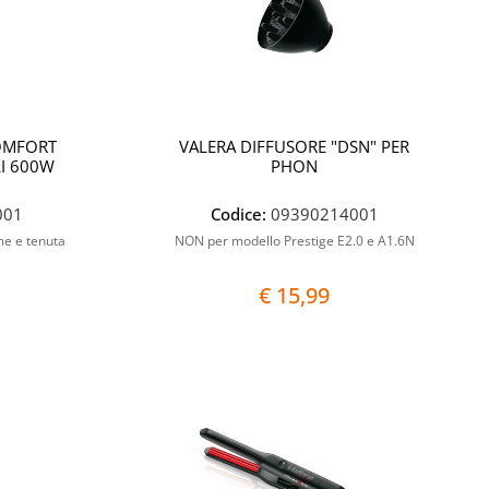
COMFORT
VALERA DIFFUSORE "DSN" PER
I 600W
PHON
001
Codice:
09390214001
me e tenuta
NON per modello Prestige E2.0 e A1.6N
€ 15,99
Quantità
Quantità