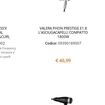
SS'X
VALERA PHON PRESTIGE E1.8
AL
L'ASCIUGACAPELLI COMPATTO
&CURL
1800W
002
Codice:
09390189007
lse Frequency
 stirature e
i capelli
€ 46,99
Quantità
Quantità