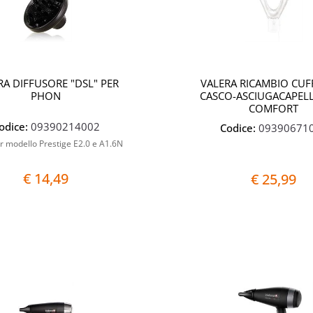
RA DIFFUSORE "DSL" PER
VALERA RICAMBIO CUF
PHON
CASCO-ASCIUGACAPELL
COMFORT
odice:
09390214002
Codice:
09390671
 modello Prestige E2.0 e A1.6N
€ 14,49
€ 25,99
Quantità