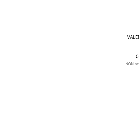
VALE
C
NON per