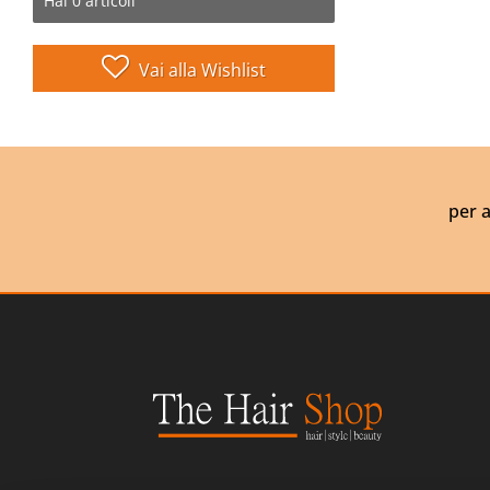
Hai
0
articoli
Vai alla Wishlist
per a