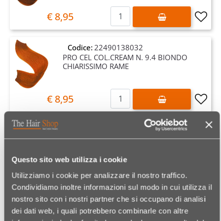
Quantità
€ 8,95
Codice:
22490138032
PRO CEL COL.CREAM N. 9.4 BIONDO
CHIARISSIMO RAME
Quantità
€ 8,95
Codice:
22490138034
PRO CEL COL.CREAM N. 6.66 BIONDO
SCURO SUPER ROSSO
Questo sito web utilizza i cookie
Utilizziamo i cookie per analizzare il nostro traffico.
Quantità
€ 8,95
Condividiamo inoltre informazioni sul modo in cui utilizza il
nostro sito con i nostri partner che si occupano di analisi
dei dati web, i quali potrebbero combinarle con altre
Codice:
22490138036