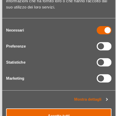
PRO CEL COL.CREAM N. 7.66 BIONDO
informazioni che ha fornito loro o che hanno raccolto dal
SUPER ROSSO
suo utilizzo dei loro servizi.
Quantità
€ 8,95
Selezione
Necessari
del
consenso
Codice:
22490138037
PRO CEL COL.CREAM N. 4.5 CASTANO
Preferenze
MOGANO
Statistiche
Quantità
€ 8,95
Marketing
Codice:
22490138038
PRO CEL COL.CREAM N. 5.5 CASTANO
CHIARO MOGANO
Mostra dettagli
Quantità
€ 8,95
Accetta tutti