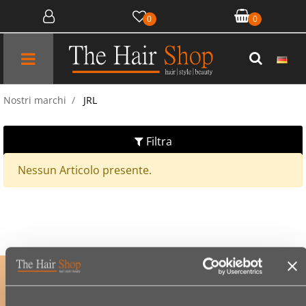
0
0
Open menu
Nostri marchi
JRL
Filtra
Nessun Articolo presente.
ISCRIVITI ALLA NOSTRA NEWSLETTER
per accedere a offerte esclusive e scoprire per primo