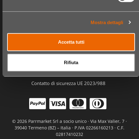
Negozi
Cassa
Video
Ordini
Mostra dettagli
Informazioni
Accetta tutti
Domande frequenti
Contatto e assistenza clienti
Rifiuta
Privacy e Cookie Policy
Termini e Condizioni
Contatto di sicurezza UE 2023/988
©
2026 Parrmarket Srl a socio unico · Via Max Valier, 7 ·
39040 Termeno (BZ) – Italia · P.IVA 02266160213 · C.F.
02817410232