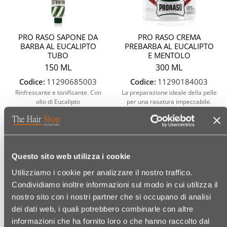
PRO RASO SAPONE DA
PRO RASO CREMA
BARBA AL EUCALIPTO
PREBARBA AL EUCALIPTO
TUBO
E MENTOLO
150 ML
300 ML
Codice:
11290685003
Codice:
11290184003
Rinfrescante e tonificante. Con
La preparazione ideale della pelle
olio di Eucalipto
per una rasatura impeccabile.
€ 5,49
€ 17,99
(€ 3,66/100 ML)
(€ 6,00/100 ML)
Questo sito web utilizza i cookie
Utilizziamo i cookie per analizzare il nostro traffico.
Condividiamo inoltre informazioni sul modo in cui utilizza il
Quantità
Quantit
nostro sito con i nostri partner che si occupano di analisi
dei dati web, i quali potrebbero combinarle con altre
informazioni che ha fornito loro o che hanno raccolto dal