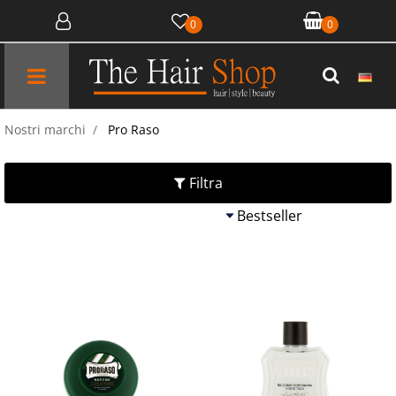
0
0
Open menu
Nostri marchi
Pro Raso
Filtra
Quantità
Quantit