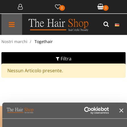
0
0
Open menu
Nostri marchi
Togethair
Filtra
Nessun Articolo presente.
ISCRIVITI ALLA NOSTRA NEWSLETTER
per accedere a offerte esclusive e scoprire per primo