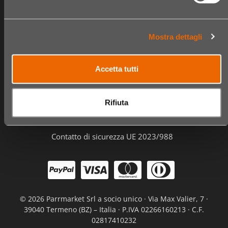
Negozi
Cassa
Video
Ordini
Mostra dettagli
Informazioni
Accetta tutti
Domande frequenti
Contatto e assistenza clienti
Rifiuta
Privacy e Cookie Policy
Termini e Condizioni
Contatto di sicurezza UE 2023/988
©
2026 Parrmarket Srl a socio unico · Via Max Valier, 7 ·
39040 Termeno (BZ) – Italia · P.IVA 02266160213 · C.F.
02817410232