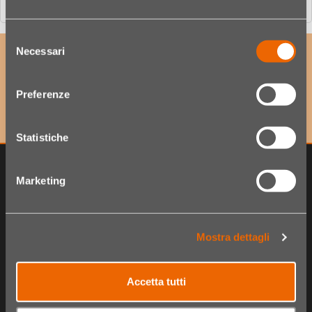
Selezione
Necessari
del
ISCRIVITI ALLA NOSTRA NEWSLETTER
consenso
per accedere a offerte esclusive e scoprire per primo
le ultime novità!
Preferenze
Statistiche
Marketing
Mostra dettagli
Accetta tutti