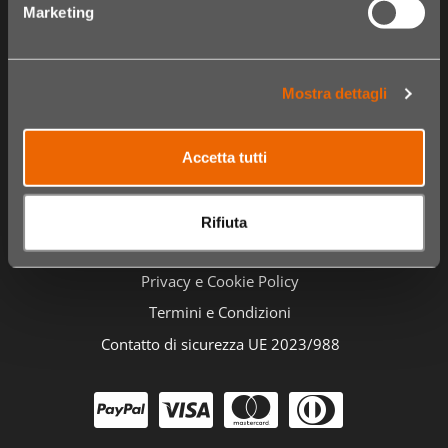
Chi siamo
Catalogo Articoli
Marketing
Fidelity card
Carrello
Negozi
Cassa
Mostra dettagli
Video
Ordini
Accetta tutti
Informazioni
Domande frequenti
Rifiuta
Contatto e assistenza clienti
Privacy e Cookie Policy
Termini e Condizioni
Contatto di sicurezza UE 2023/988