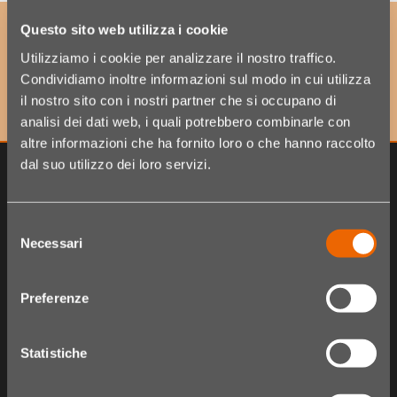
Questo sito web utilizza i cookie
ISCRIVITI ALLA NOSTRA NEWSLETTER
per accedere a offerte esclusive e scoprire per primo
Utilizziamo i cookie per analizzare il nostro traffico.
le ultime novità!
Condividiamo inoltre informazioni sul modo in cui utilizza
il nostro sito con i nostri partner che si occupano di
analisi dei dati web, i quali potrebbero combinarle con
altre informazioni che ha fornito loro o che hanno raccolto
dal suo utilizzo dei loro servizi.
Selezione
Necessari
del
consenso
Preferenze
Statistiche
The Hair Shop
Shop