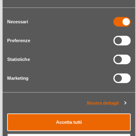
Quantità
€ 7,49
Selezione
Necessari
del
Codice:
04290078005
consenso
EUROSTIL BIGODINI ONDULAZIONE
MODA LUNGO ARANCIO 01248 12PZ
Preferenze
Quantità
€ 8,99
Statistiche
Codice:
04290078006
EUROSTIL BIGODINI ONDULAZIONE
MODA LUNGO GRIGIO 01249 12PZ
Marketing
Quantità
€ 9,99
Mostra dettagli
Codice:
04290078007
EUROSTIL BIGODINI ONDULAZIONE
MODA LUNGO VIOLA 01250 12PZ
Accetta tutti
Quantità
€ 9,99