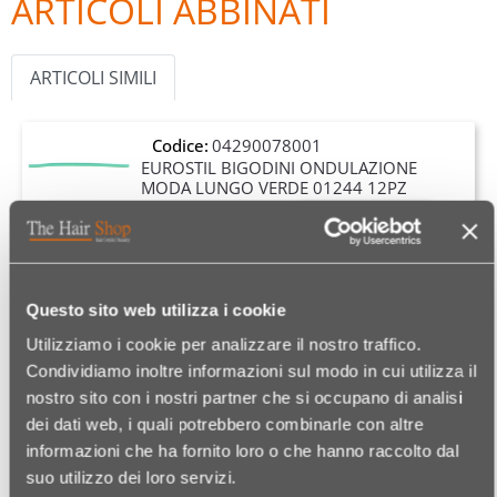
ARTICOLI ABBINATI
ARTICOLI SIMILI
Codice:
04290078001
EUROSTIL BIGODINI ONDULAZIONE
MODA LUNGO VERDE 01244 12PZ
Quantità
€ 6,49
Codice:
04290078002
Questo sito web utilizza i cookie
EUROSTIL BIGODINI ONDULAZIONE
MODA LUNGO GIALLI 01245 12PZ
Utilizziamo i cookie per analizzare il nostro traffico.
Quantità
€ 6,49
Condividiamo inoltre informazioni sul modo in cui utilizza il
nostro sito con i nostri partner che si occupano di analisi
dei dati web, i quali potrebbero combinarle con altre
Codice:
04290078004
informazioni che ha fornito loro o che hanno raccolto dal
EUROSTIL BIGODINI ONDULAZIONE
suo utilizzo dei loro servizi.
MODA LUNGO BLU 01247 12PZ