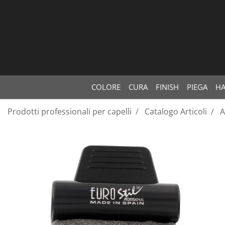
COLORE
CURA
FINISH
PIEGA
HA
Prodotti professionali per capelli
Catalogo Articoli
A