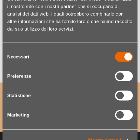
il nostro sito con i nostri partner che si occupano di
analisi dei dati web, i quali potrebbero combinarle con
Codice:
05190798001
altre informazioni che ha fornito loro o che hanno raccolto
dal suo utilizzo dei loro servizi.
Quantità
Selezione
Necessari
del
Wishlist
consenso
Preferenze
ISCRIVITI ALLA NOSTRA NEWSLETTER
Statistiche
per accedere a offerte esclusive e scoprire per primo
le ultime novità!
Marketing