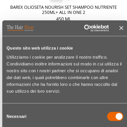
BAREX OLIOSETA NOURISH SET SHAMPOO NUTRIENTE
250ML+ ALL IN ONE 2
450 ML
Codice:
20590318013
Shampoo ultra nutriente + All in one riparatrice.
€ 36,80
Questo sito web utilizza i cookie
Utilizziamo i cookie per analizzare il nostro traffico.
(€ 8,18/100 ML)
Condividiamo inoltre informazioni sul modo in cui utilizza il
nostro sito con i nostri partner che si occupano di analisi
Quanti
dei dati web, i quali potrebbero combinarle con altre
informazioni che ha fornito loro o che hanno raccolto dal
suo utilizzo dei loro servizi.
Selezione
Necessari
del
consenso