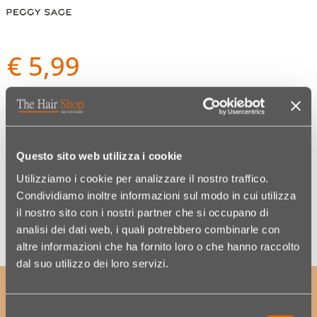
€ 5,99
Codice:
10690016020
Questo sito web utilizza i cookie
Utilizziamo i cookie per analizzare il nostro traffico.
Quantità
Condividiamo inoltre informazioni sul modo in cui utilizza
il nostro sito con i nostri partner che si occupano di
Wishlist
analisi dei dati web, i quali potrebbero combinarle con
altre informazioni che ha fornito loro o che hanno raccolto
dal suo utilizzo dei loro servizi.
ISCRIVITI ALLA NOSTRA NEWSLETTER
per accedere a offerte esclusive e scoprire per primo
Selezione