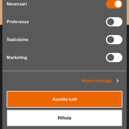
le ultime novità!
Necessari
del
consenso
Preferenze
Statistiche
Marketing
Mostra dettagli
Accetta tutti
The Hair Shop
Shop
Chi siamo
Catalogo Articoli
Rifiuta
Fidelity card
Carrello