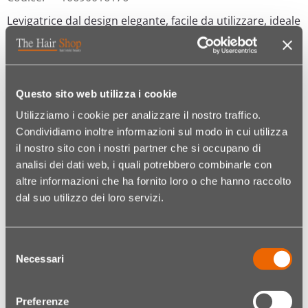
Levigatrice dal design elegante, facile da utilizzare, ideale
per principianti e utilizzatori privati. Riservata
esclusivamente ad un uso personale. Contiene 1
levigatrice, 6 punte, 1 mandrino e 3 smerigli. (grana fine
240, media 150 o grossa 80)
Questo sito web utilizza i cookie
Utilizziamo i cookie per analizzare il nostro traffico.
- Punta Diamond - cilindro: per opacizzare l’unghia
Condividiamo inoltre informazioni sul modo in cui utilizza
naturale.
il nostro sito con i nostri partner che si occupano di
- Punta Diamond - sfera: per eliminare le cuticole.
analisi dei dati web, i quali potrebbero combinarle con
- Punta Diamond - cono: permette di sollevare
altre informazioni che ha fornito loro o che hanno raccolto
l’eponichio e di liberarlo del letto naturale dell’unghia.
dal suo utilizzo dei loro servizi.
Ideale per le pieghe laterali.
- Punta Diamond - cono pedicure: per opacizzare
l’unghia naturale dei piedi.
Selezione
- Punta Diamond - bianca: aiuta ad eliminare l’eponichio.
Necessari
del
- Funziona con 2 pile LR3 da 1,5V, non fornite.
consenso
- 8.000 giri/min. Livello acustico: 65 dB.
- Garanzia sull’apparecchiatura elettrica: 2 anni.
Preferenze