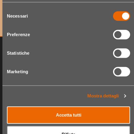
per accedere a offerte esclusive e scoprire per primo
Selezione
le ultime novità!
Necessari
del
consenso
Preferenze
Statistiche
Marketing
Mostra dettagli
The Hair Shop
Shop
Accetta tutti
Chi siamo
Catalogo Articoli